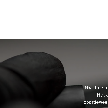
Naast de o
Het 
doordeweek