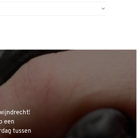
wijndrecht!
p een
rdag tussen