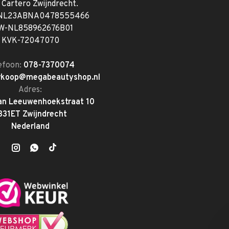
. Cartero Zwijndrecht.
 NL23ABNA0478555466
W-NL858962676B01
KVK-72047070
efoon:
078-7370074
rkoop@megabeautyshop.nl
Adres:
an Leeuwenhoekstraat 10
331ET Zwijndrecht
Nederland