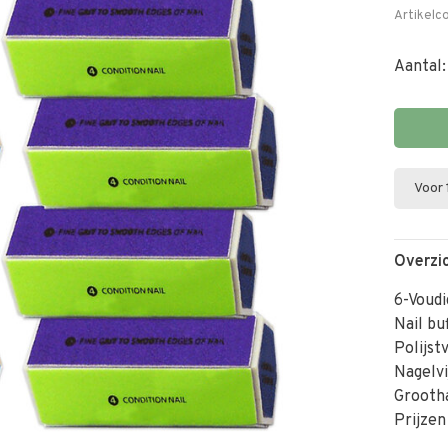
Artikelc
Aantal:
Voor 
Overzi
6-Voudi
Nail bu
Polijstv
Nagelvi
Grooth
Prijzen