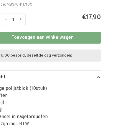
ode:
MBS/0411/10X
€17,90
-
+
Toevoegen aan winkelwagen
16:00 besteld, dezelfde dag verzonden!
cht
ge polijstblok (10stuk)
ffer
ijl
jl
andel in nagelprducten
 zijn incl. BTW