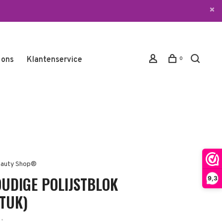
 ons
Klantenservice
0
auty Shop®
OUDIGE POLIJSTBLOK
9,3
STUK)
•