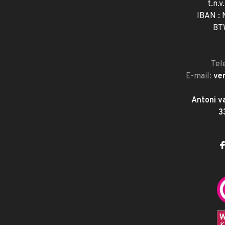
t.n.v
IBAN :
BT
Tel
E-mail:
ve
Antoni v
3