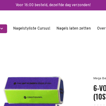
Voor 16:00 besteld, dezelfde dag verzonden!
Nagelstyliste Cursus!
Nagels laten zetten
Over
Mega Be
6-V
(10
•
•
•
•