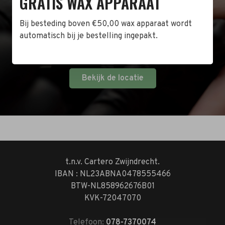
GRATIS WAX APPARAAT
Naast de online shop hebben wij ook een fysieke
winkel in Zwijndrecht! Het adres is: Antoni van
Bij besteding boven €50,00 wax apparaat wordt
Leeuwenhoekstraat 10. Kom op een doordeweekse
automatisch bij je bestelling ingepakt.
dag langs tussen 10:00 en 17:00 of op de zaterdag
tussen 10:00 en 14:00.
Bekijk de locatie
t.n.v. Cartero Zwijndrecht.
IBAN : NL23ABNA0478555466
BTW-NL858962676B01
KVK-72047070
Telefoon:
078-7370074