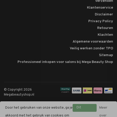
Verzenden
Klantenservice
Disclaimer
Privacy Policy
Retouren
Klachten
Algemene voorwaarden
Veilig werken zonder TPO
Sitemap
Professioneel inkopen voor salons bij Mega Beauty Shop
© Copyright 2026
Megabeautyshop.nl
Dit
Door het gebruiken van onze website, ga je
Meer
bericht
akkoord met het gebruik van cookies om
over