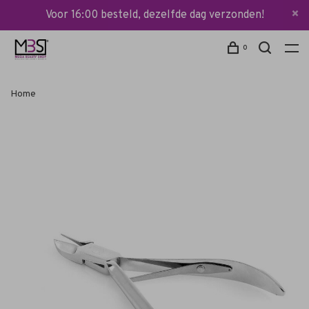
Voor 16:00 besteld, dezelfde dag verzonden!
0
Home