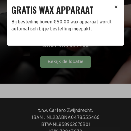
BEZOEK DE WINKEL!
GRATIS WAX APPARAAT
✕
Naast de online shop hebben wij ook een fysieke
Bij besteding boven €50,00 wax apparaat wordt
winkel in Zwijndrecht! Het adres is: Antoni van
automatisch bij je bestelling ingepakt.
Leeuwenhoekstraat 10. Kom op een doordeweekse
dag langs tussen 10:00 en 17:00 of op de zaterdag
tussen 10:00 en 14:00.
Bekijk de locatie
t.n.v. Cartero Zwijndrecht.
IBAN : NL23ABNA0478555466
BTW-NL858962676B01