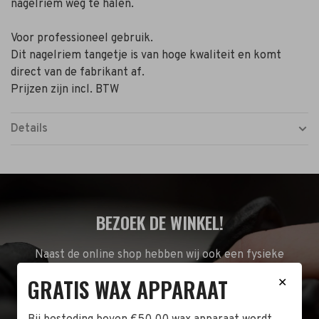
nagelriem weg te halen.
Voor professioneel gebruik.
Dit nagelriem tangetje is van hoge kwaliteit en komt
direct van de fabrikant af.
Prijzen zijn incl. BTW
Details
BEZOEK DE WINKEL!
Naast de online shop hebben wij ook een fysieke
winkel in Zwijndrecht! Het adres is: Antoni van
GRATIS WAX APPARAAT
✕
Leeuwenhoekstraat 10. Kom op een doordeweekse
dag langs tussen 10:00 en 17:00 of op de zaterdag