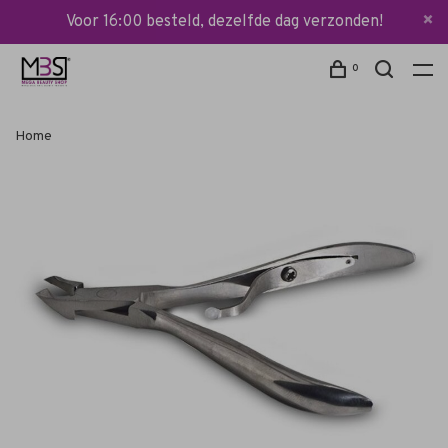
Voor 16:00 besteld, dezelfde dag verzonden!
0
Home