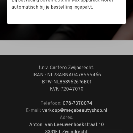
Bij besteding boven €50,00 wax apparaat wordt
tussen 10:00 en 14:00.
automatisch bij je bestelling ingepakt.
Bekijk de locatie
t.n.v. Cartero Zwijndrecht.
IBAN : NL23ABNA0478555466
BTW-NL858962676B01
KVK-72047070
Telefoon:
078-7370074
E-mail:
verkoop@megabeautyshop.nl
Adres:
Antoni van Leeuwenhoekstraat 10
3331ET Zwijndrecht