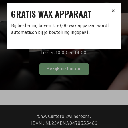
GRATIS WAX APPARAAT
BEZOEK DE WINKEL!
✕
Naast de online shop hebben wij ook een fysieke
Bij besteding boven €50,00 wax apparaat wordt
winkel in Zwijndrecht! Het adres is: Antoni van
automatisch bij je bestelling ingepakt.
Leeuwenhoekstraat 10. Kom op een doordeweekse
dag langs tussen 10:00 en 17:00 of op de zaterdag
tussen 10:00 en 14:00.
Bekijk de locatie
t.n.v. Cartero Zwijndrecht.
IBAN : NL23ABNA0478555466