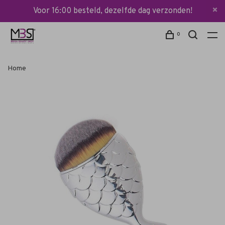
Voor 16:00 besteld, dezelfde dag verzonden!
0
Home