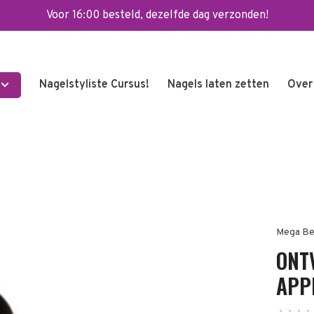
Voor 16:00 besteld, dezelfde dag verzonden!
Nagelstyliste Cursus!
Nagels laten zetten
Over
Mega Be
ONT
APP
•
•
•
•