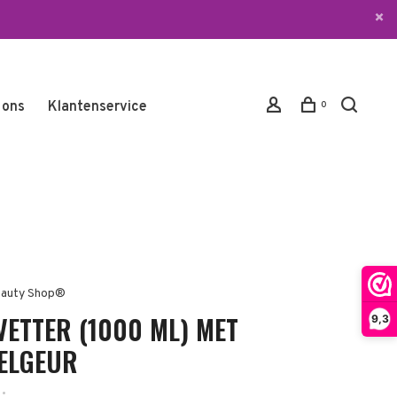
 ons
Klantenservice
0
auty Shop®
VETTER (1000 ML) MET
9,3
ELGEUR
•