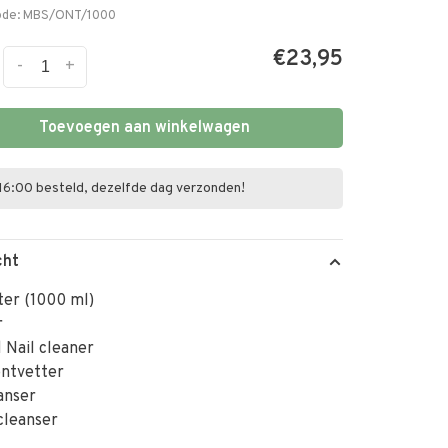
ode:
MBS/ONT/1000
€23,95
-
+
Toevoegen aan winkelwagen
16:00 besteld, dezelfde dag verzonden!
cht
ter (1000 ml)
r
 Nail cleaner
ontvetter
anser
cleanser