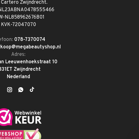
. Cartero Zwijndrecht.
 NL23ABNA0478555466
W-NL858962676B01
KVK-72047070
efoon:
078-7370074
rkoop@megabeautyshop.nl
Adres:
an Leeuwenhoekstraat 10
331ET Zwijndrecht
Nederland