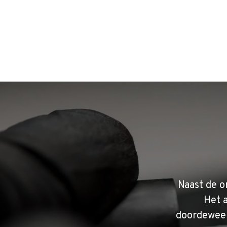
Naast de o
Het 
doordeweek