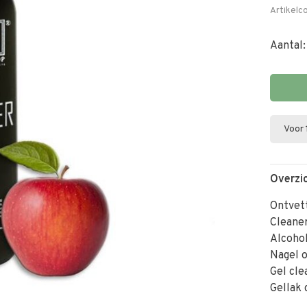
Artikelc
Aantal:
Voor 
Overzi
Ontvet
Cleane
Alcohol
Nagel 
Gel cle
Gellak 