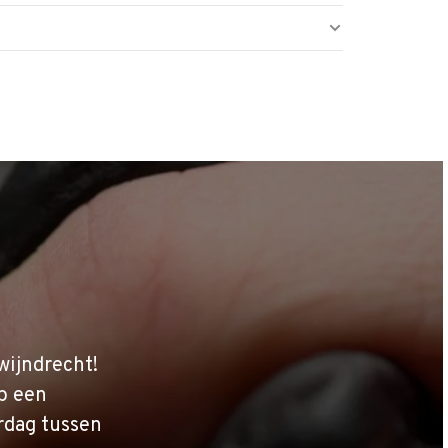
wijndrecht!
p een
rdag tussen