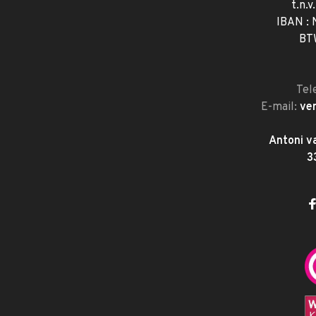
t.n.v
IBAN :
BT
Tel
E-mail:
ve
Antoni v
3