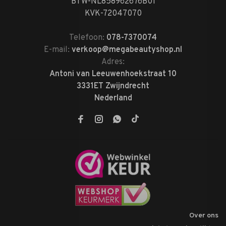
BTW-NL858962676B01
KVK-72047070
Telefoon:
078-7370074
E-mail:
verkoop@megabeautyshop.nl
Adres:
Antoni van Leeuwenhoekstraat 10
3331ET Zwijndrecht
Nederland
Over ons