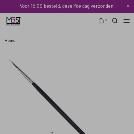
Voor 16:00 besteld, dezelfde dag verzonden!
0
Home