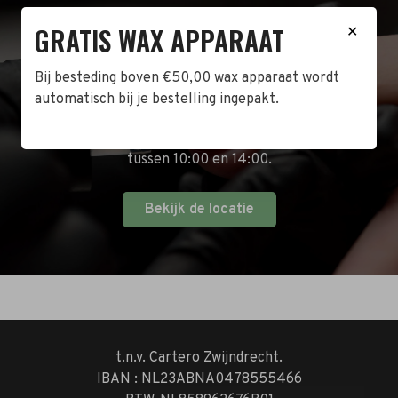
BEZOEK DE WINKEL!
GRATIS WAX APPARAAT
✕
Naast de online shop hebben wij ook een fysieke
Bij besteding boven €50,00 wax apparaat wordt
winkel in Zwijndrecht! Het adres is: Antoni van
automatisch bij je bestelling ingepakt.
Leeuwenhoekstraat 10. Kom op een doordeweekse
dag langs tussen 10:00 en 17:00 of op de zaterdag
tussen 10:00 en 14:00.
Bekijk de locatie
t.n.v. Cartero Zwijndrecht.
IBAN : NL23ABNA0478555466