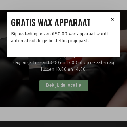
GRATIS WAX APPARAAT
✕
BEZOEK DE WINKEL!
Bij besteding boven €50,00 wax apparaat wordt
automatisch bij je bestelling ingepakt.
Naast de online shop hebben wij ook een fysieke
winkel in Zwijndrecht! Het adres is: Antoni van
Leeuwenhoekstraat 10. Kom op een doordeweekse
dag langs tussen 10:00 en 17:00 of op de zaterdag
tussen 10:00 en 14:00.
Bekijk de locatie