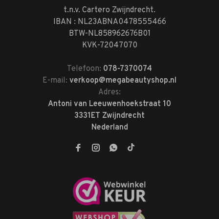
t.n.v. Cartero Zwijndrecht.
IBAN : NL23ABNA0478555466
BTW-NL858962676B01
KVK-72047070
Telefoon:
078-7370074
E-mail:
verkoop@megabeautyshop.nl
Adres:
Antoni van Leeuwenhoekstraat 10
3331ET Zwijndrecht
Nederland