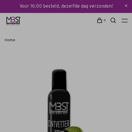
Voor 16:00 besteld, dezelfde dag verzonden!
0
Home