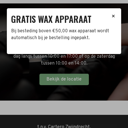
GRATIS WAX APPARAAT
✕
BEZOEK DE WINKEL!
Bij besteding boven €50,00 wax apparaat wordt
Naast de online shop hebben wij ook een fysieke
automatisch bij je bestelling ingepakt.
winkel in Zwijndrecht! Het adres is: Antoni van
Leeuwenhoekstraat 10. Kom op een doordeweekse
dag langs tussen 10:00 en 17:00 of op de zaterdag
tussen 10:00 en 14:00.
Bekijk de locatie
t.n.v. Cartero Zwijndrecht.