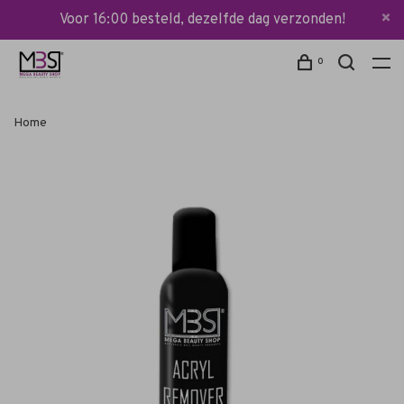
Voor 16:00 besteld, dezelfde dag verzonden!
0
Home