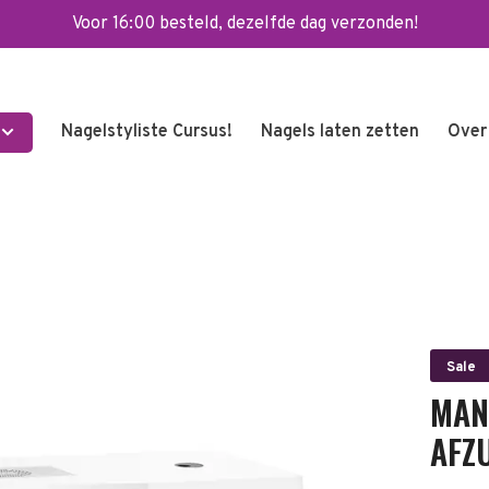
Voor 16:00 besteld, dezelfde dag verzonden!
Nagelstyliste Cursus!
Nagels laten zetten
Over
Sale
MAN
AFZ