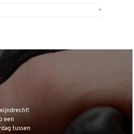
wijndrecht!
p een
rdag tussen