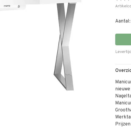
•
•
•
•
Artikelc
Aantal:
Levertij
Overzi
Manicur
nieuwe
Nagelta
Manicur
Grooth
Werktaf
Prijzen