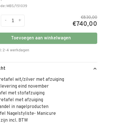
•
ode:
MBS/151039
€830,00
-
+
€740,00
Toevoegen aan winkelwagen
d: 2-4 werkdagen
cht
etafel wit/zilver met afzuiging
 levering eind november
fel met stofafzuiging
etafel met afzuiging
andel in nagelproducten
el Nagelstyliste- Manicure
 zijn incl. BTW