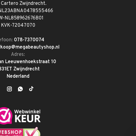
. Cartero Zwijndrecht.
 NL23ABNA0478555466
W-NL858962676B01
KVK-72047070
efoon:
078-7370074
rkoop@megabeautyshop.nl
Adres:
an Leeuwenhoekstraat 10
331ET Zwijndrecht
Nederland