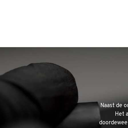
Naast de o
Het 
doordeweek