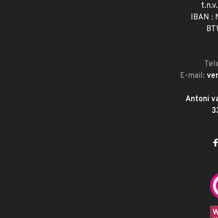
t.n.v
IBAN :
BT
Tel
E-mail:
ve
Antoni v
3