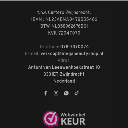
t.n.v. Cartero Zwijndrecht.
IBAN : NL23ABNA0478555466
BTW-NL858962676B01
KVK-72047070
Telefoon:
078-7370074
E-mail:
verkoop@megabeautyshop.nl
Adres:
Antoni van Leeuwenhoekstraat 10
3331ET Zwijndrecht
Nederland