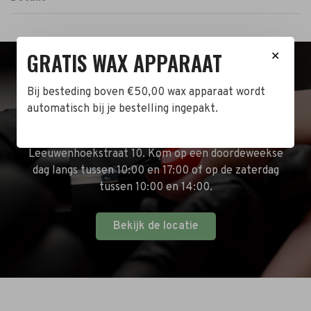
GRATIS WAX APPARAAT
✕
BEZOEK DE WINKEL!
Bij besteding boven €50,00 wax apparaat wordt
automatisch bij je bestelling ingepakt.
Naast de online shop hebben wij ook een fysieke
winkel in Zwijndrecht! Het adres is: Antoni van
Leeuwenhoekstraat 10. Kom op een doordeweekse
dag langs tussen 10:00 en 17:00 of op de zaterdag
tussen 10:00 en 14:00.
Bekijk de locatie