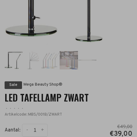
Mega Beauty Shop®
Sale
LED TAFELLAMP ZWART
•
•
•
•
•
Artikelcode:
MBS/001B/ZWART
€49,00
-
+
Aantal:
€39,00