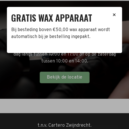
GRATIS WAX APPARAAT
✕
BEZOEK DE WINKEL!
Bij besteding boven €50,00 wax apparaat wordt
Naast de online shop hebben wij ook een fysieke
automatisch bij je bestelling ingepakt.
winkel in Zwijndrecht! Het adres is: Antoni van
Leeuwenhoekstraat 10. Kom op een doordeweekse
dag langs tussen 10:00 en 17:00 of op de zaterdag
tussen 10:00 en 14:00.
Bekijk de locatie
t.n.v. Cartero Zwijndrecht.