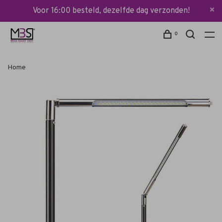
Voor 16:00 besteld, dezelfde dag verzonden!
0
Home