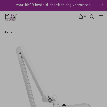
Voor 16:00 besteld, dezelfde dag verzonden!
0
Home