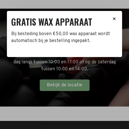
GRATIS WAX APPARAAT
✕
BEZOEK DE WINKEL!
Bij besteding boven €50,00 wax apparaat wordt
automatisch bij je bestelling ingepakt.
Naast de online shop hebben wij ook een fysieke
winkel in Zwijndrecht! Het adres is: Antoni van
Leeuwenhoekstraat 10. Kom op een doordeweekse
dag langs tussen 10:00 en 17:00 of op de zaterdag
tussen 10:00 en 14:00.
Bekijk de locatie