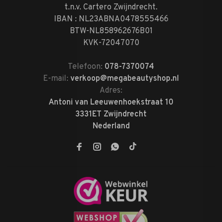
t.n.v. Cartero Zwijndrecht.
IBAN : NL23ABNA0478555466
BTW-NL858962676B01
KVK-72047070
Telefoon:
078-7370074
E-mail:
verkoop@megabeautyshop.nl
Adres:
Antoni van Leeuwenhoekstraat 10
3331ET Zwijndrecht
Nederland