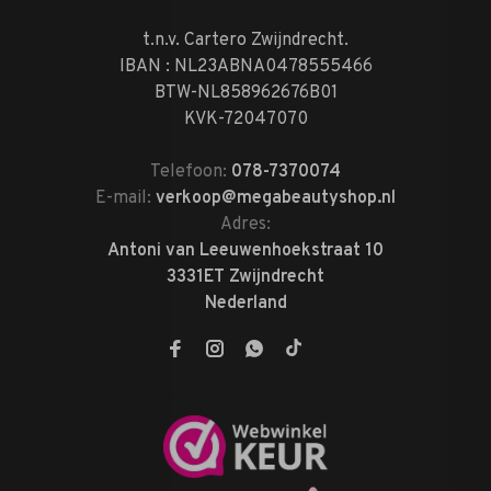
t.n.v. Cartero Zwijndrecht.
IBAN : NL23ABNA0478555466
BTW-NL858962676B01
KVK-72047070
Telefoon:
078-7370074
E-mail:
verkoop@megabeautyshop.nl
Adres:
Antoni van Leeuwenhoekstraat 10
3331ET Zwijndrecht
Nederland