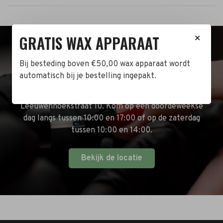
GRATIS WAX APPARAAT
✕
BEZOEK DE WINKEL!
Bij besteding boven €50,00 wax apparaat wordt
automatisch bij je bestelling ingepakt.
Naast de online shop hebben wij ook een fysieke
winkel in Zwijndrecht! Het adres is: Antoni van
Leeuwenhoekstraat 10. Kom op een doordeweekse
dag langs tussen 10:00 en 17:00 of op de zaterdag
tussen 10:00 en 14:00.
Bekijk de locatie