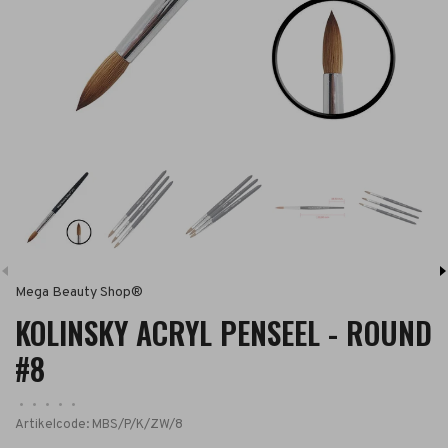
Mega Beauty Shop®
KOLINSKY ACRYL PENSEEL - ROUND
#8
•
•
•
•
•
Artikelcode:
MBS/P/K/ZW/8