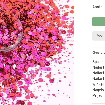
Aantal:
Voor 
Overzi
Space e
Nailart
Nailart
Nailart
Winkel 
Nagels
Prijzen