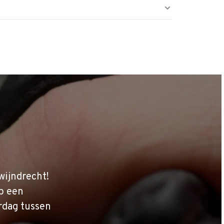
wijndrecht!
p een
rdag tussen