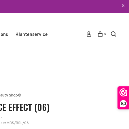
 ons
Klantenservice
0
auty Shop®
E EFFECT (06)
9,3
•
ode:
MBS/BSL/06