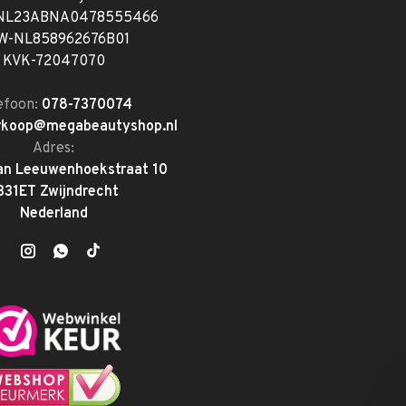
 NL23ABNA0478555466
W-NL858962676B01
KVK-72047070
efoon:
078-7370074
rkoop@megabeautyshop.nl
Adres:
an Leeuwenhoekstraat 10
331ET Zwijndrecht
Nederland