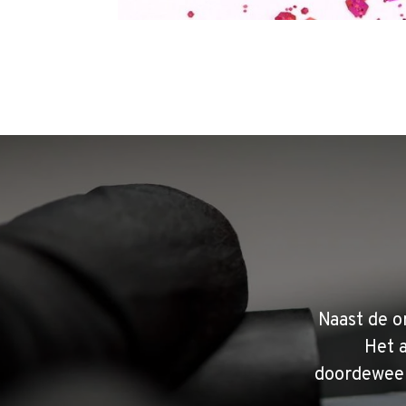
Naast de o
Het 
doordeweek