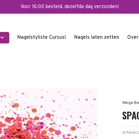
Voor 16:00 besteld, dezelfde dag verzonden!
Nagelstyliste Cursus!
Nagels laten zetten
Over
Mega Be
SPAC
•
•
•
•
Artikelc