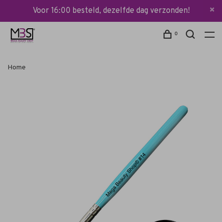
Voor 16:00 besteld, dezelfde dag verzonden!
0
Home