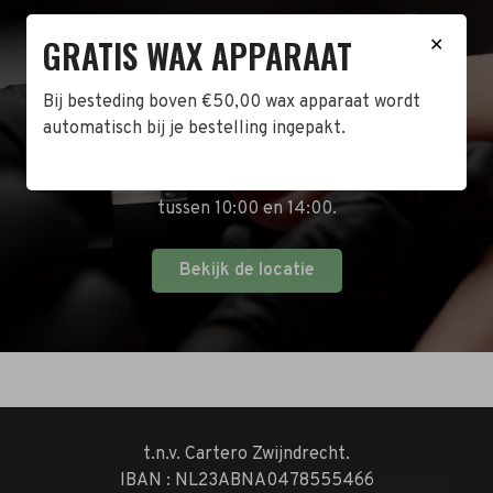
GRATIS WAX APPARAAT
BEZOEK DE WINKEL!
✕
Bij besteding boven €50,00 wax apparaat wordt
Naast de online shop hebben wij ook een fysieke
automatisch bij je bestelling ingepakt.
winkel in Zwijndrecht! Het adres is: Antoni van
Leeuwenhoekstraat 10. Kom op een doordeweekse
dag langs tussen 10:00 en 17:00 of op de zaterdag
tussen 10:00 en 14:00.
Bekijk de locatie
t.n.v. Cartero Zwijndrecht.
IBAN : NL23ABNA0478555466