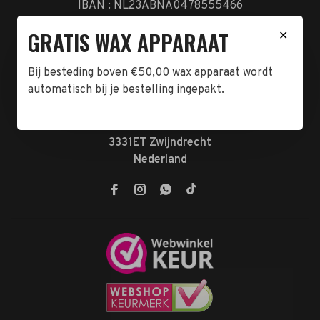
IBAN : NL23ABNA0478555466
BTW-NL858962676B01
GRATIS WAX APPARAAT
✕
KVK-72047070
Bij besteding boven €50,00 wax apparaat wordt
Telefoon:
078-7370074
automatisch bij je bestelling ingepakt.
E-mail:
verkoop@megabeautyshop.nl
Adres:
Antoni van Leeuwenhoekstraat 10
3331ET Zwijndrecht
Nederland