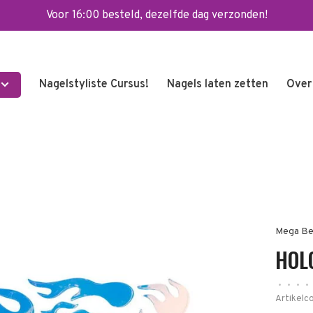
Voor 16:00 besteld, dezelfde dag verzonden!
Nagelstyliste Cursus!
Nagels laten zetten
Over
Mega Be
HOL
•
•
•
•
Artikelc