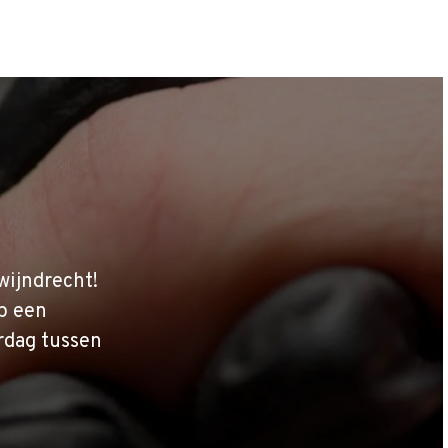
wijndrecht!
p een
rdag tussen