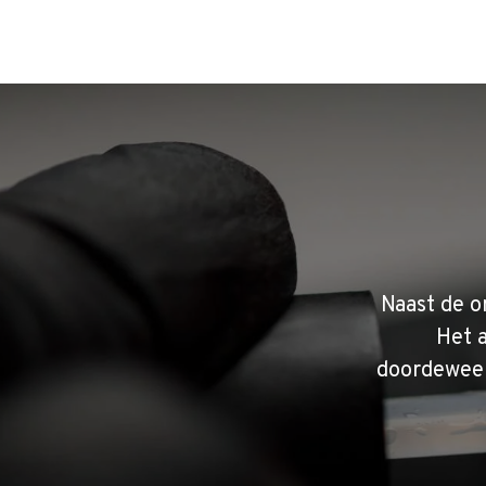
Naast de o
Het 
doordeweek