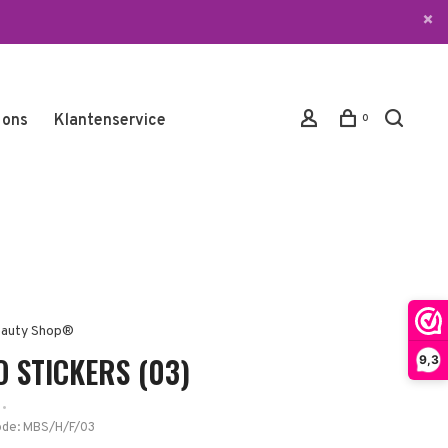
 ons
Klantenservice
0
auty Shop®
O STICKERS (03)
9,3
•
ode:
MBS/H/F/03