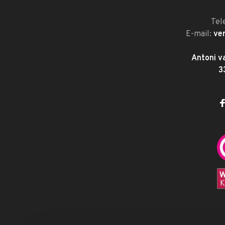
Tel
E-mail:
ve
Antoni v
3