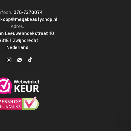
efoon:
078-7370074
rkoop@megabeautyshop.nl
Adres:
an Leeuwenhoekstraat 10
331ET Zwijndrecht
Nederland