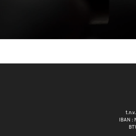
t.n.v
IBAN :
BT