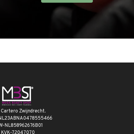
. Cartero Zwijndrecht.
 NL23ABNA0478555466
W-NL858962676B01
KVK-72047070