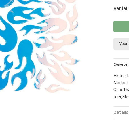
Aantal:
Voor 
Overzi
Holo st
Nailart
Grooth
megabe
Details