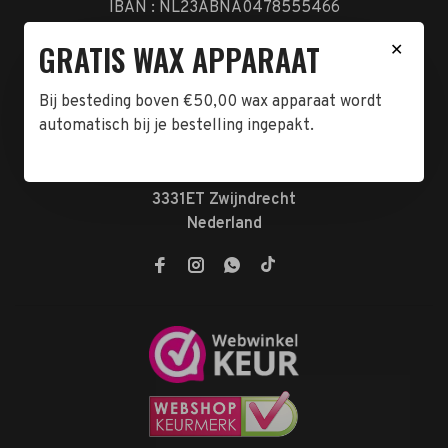
IBAN : NL23ABNA0478555466
BTW-NL858962676B01
GRATIS WAX APPARAAT
✕
KVK-72047070
Bij besteding boven €50,00 wax apparaat wordt
Telefoon:
078-7370074
automatisch bij je bestelling ingepakt.
E-mail:
verkoop@megabeautyshop.nl
Adres:
Antoni van Leeuwenhoekstraat 10
3331ET Zwijndrecht
Nederland