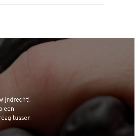
wijndrecht!
p een
rdag tussen