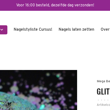
Voor 16:00 besteld, dezelfde dag verzonden!
Nagelstyliste Cursus!
Nagels laten zetten
Over
Mega Be
GLIT
•
•
•
•
Artikelc