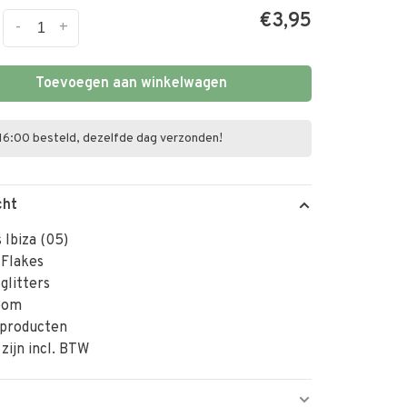
€3,95
-
+
Toevoegen aan winkelwagen
16:00 besteld, dezelfde dag verzonden!
cht
s Ibiza (05)
 Flakes
 glitters
oom
 producten
 zijn incl. BTW