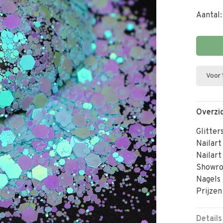
Aantal:
Voor 
Overzi
Glitter
Nailart
Nailart
Showr
Nagels
Prijzen
Details