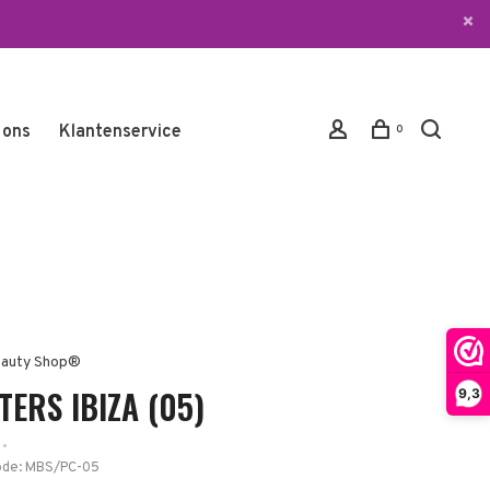
 ons
Klantenservice
0
auty Shop®
TERS IBIZA (05)
9,3
•
ode:
MBS/PC-05