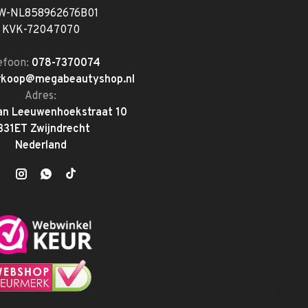
W-NL858962676B01
KVK-72047070
efoon:
078-7370074
rkoop@megabeautyshop.nl
Adres:
an Leeuwenhoekstraat 10
331ET Zwijndrecht
Nederland