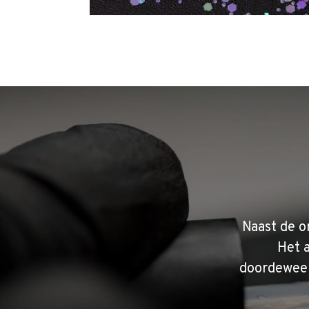
Naast de o
Het 
doordeweek