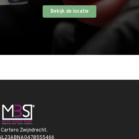
Bekijk de locatie
. Cartero Zwijndrecht.
 NL23ABNA0478555466