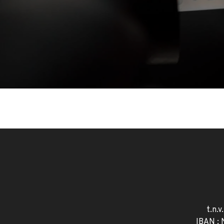
t.n.v
IBAN :