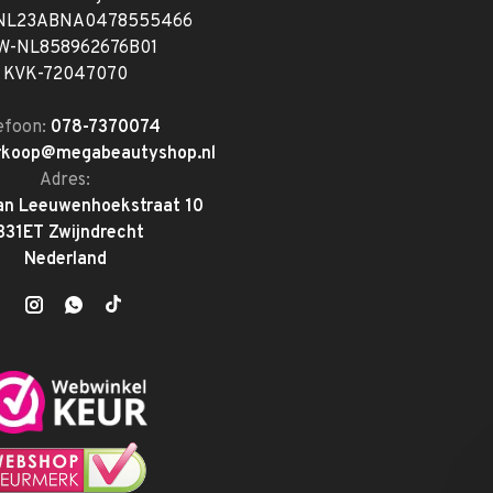
 NL23ABNA0478555466
W-NL858962676B01
KVK-72047070
efoon:
078-7370074
rkoop@megabeautyshop.nl
Adres:
an Leeuwenhoekstraat 10
331ET Zwijndrecht
Nederland