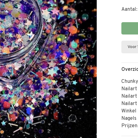
Aantal:
Voor 
Overzi
Chunky 
Nailart
Nailart
Nailart
Winkel 
Nagels
Prijzen