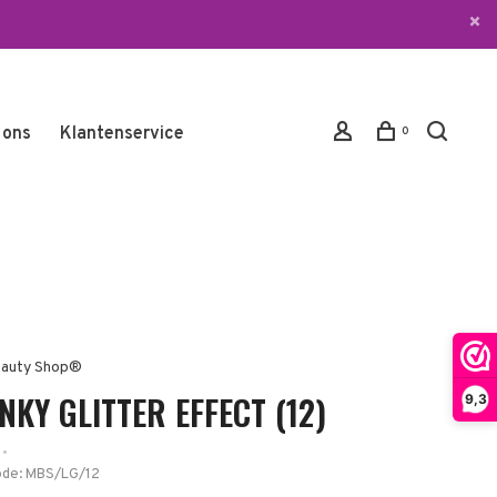
 ons
Klantenservice
0
auty Shop®
KY GLITTER EFFECT (12)
9,3
•
ode:
MBS/LG/12