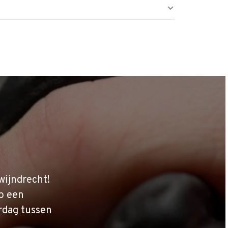
wijndrecht!
p een
rdag tussen