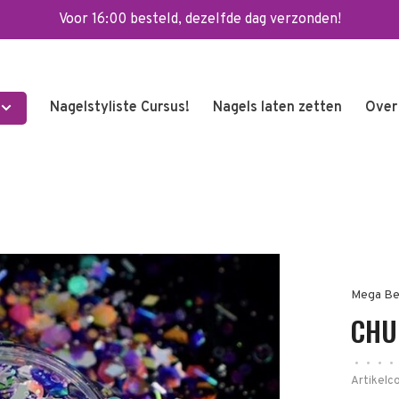
Voor 16:00 besteld, dezelfde dag verzonden!
Nagelstyliste Cursus!
Nagels laten zetten
Over
Mega Be
CHUN
•
•
•
•
Artikelc