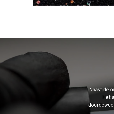
Naast de o
Het 
doordeweek