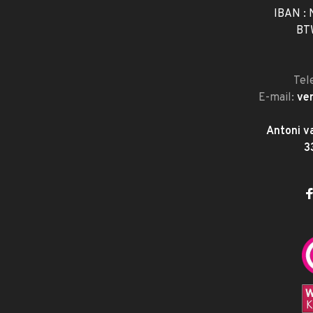
IBAN :
BT
Tel
E-mail:
ve
Antoni v
3