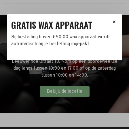
GRATIS WAX APPARAAT
✕
BEZOEK DE WINKEL!
Bij besteding boven €50,00 wax apparaat wordt
automatisch bij je bestelling ingepakt.
Naast de online shop hebben wij ook een fysieke
winkel in Zwijndrecht! Het adres is: Antoni van
Leeuwenhoekstraat 10. Kom op een doordeweekse
dag langs tussen 10:00 en 17:00 of op de zaterdag
tussen 10:00 en 14:00.
Bekijk de locatie