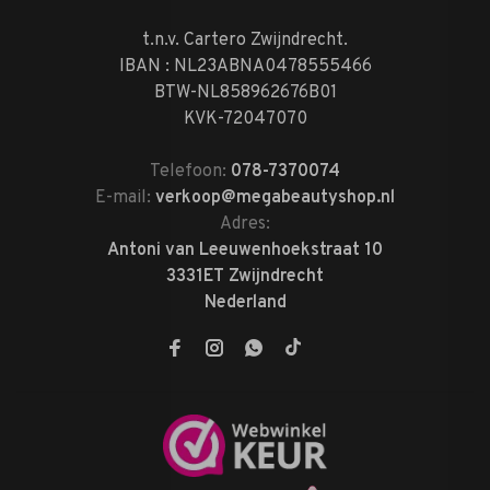
t.n.v. Cartero Zwijndrecht.
IBAN : NL23ABNA0478555466
BTW-NL858962676B01
KVK-72047070
Telefoon:
078-7370074
E-mail:
verkoop@megabeautyshop.nl
Adres:
Antoni van Leeuwenhoekstraat 10
3331ET Zwijndrecht
Nederland