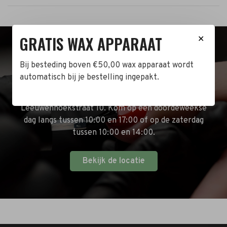
GRATIS WAX APPARAAT
✕
BEZOEK DE WINKEL!
Bij besteding boven €50,00 wax apparaat wordt
automatisch bij je bestelling ingepakt.
Naast de online shop hebben wij ook een fysieke
winkel in Zwijndrecht! Het adres is: Antoni van
Leeuwenhoekstraat 10. Kom op een doordeweekse
dag langs tussen 10:00 en 17:00 of op de zaterdag
tussen 10:00 en 14:00.
Bekijk de locatie