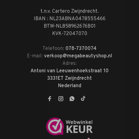
t.n.v. Cartero Zwijndrecht.
IBAN : NL23ABNA0478555466
BTW-NL858962676B01
KVK-72047070
Telefoon:
078-7370074
E-mail:
verkoop@megabeautyshop.nl
Adres:
Antoni van Leeuwenhoekstraat 10
3331ET Zwijndrecht
Nederland