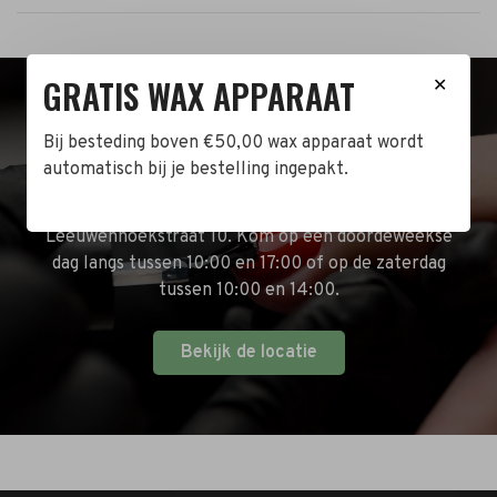
GRATIS WAX APPARAAT
✕
BEZOEK DE WINKEL!
Bij besteding boven €50,00 wax apparaat wordt
automatisch bij je bestelling ingepakt.
Naast de online shop hebben wij ook een fysieke
winkel in Zwijndrecht! Het adres is: Antoni van
Leeuwenhoekstraat 10. Kom op een doordeweekse
dag langs tussen 10:00 en 17:00 of op de zaterdag
tussen 10:00 en 14:00.
Bekijk de locatie