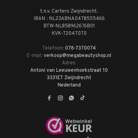
t.n.v. Cartero Zwijndrecht.
IBAN : NL23ABNA0478555466
BTW-NL858962676B01
KVK-72047070
Telefoon:
078-7370074
E-mail:
verkoop@megabeautyshop.nl
Adres:
Antoni van Leeuwenhoekstraat 10
3331ET Zwijndrecht
Nederland