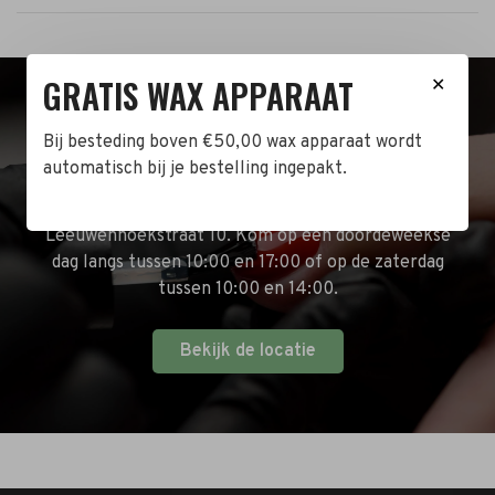
GRATIS WAX APPARAAT
✕
BEZOEK DE WINKEL!
Bij besteding boven €50,00 wax apparaat wordt
automatisch bij je bestelling ingepakt.
Naast de online shop hebben wij ook een fysieke
winkel in Zwijndrecht! Het adres is: Antoni van
Leeuwenhoekstraat 10. Kom op een doordeweekse
dag langs tussen 10:00 en 17:00 of op de zaterdag
tussen 10:00 en 14:00.
Bekijk de locatie