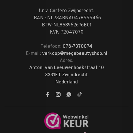
t.n.v. Cartero Zwijndrecht.
IBAN : NL23ABNA0478555466
BTW-NL858962676B01
KVK-72047070
Telefoon:
078-7370074
E-mail:
verkoop@megabeautyshop.nl
Adres:
Antoni van Leeuwenhoekstraat 10
3331ET Zwijndrecht
Nederland