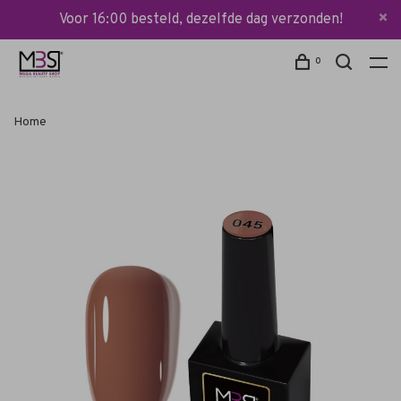
Voor 16:00 besteld, dezelfde dag verzonden!
0
Home