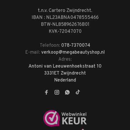
t.n.v. Cartero Zwijndrecht.
IBAN : NL23ABNA0478555466
BTW-NL858962676B01
KVK-72047070
Telefoon:
078-7370074
E-mail:
verkoop@megabeautyshop.nl
Adres:
Antoni van Leeuwenhoekstraat 10
3331ET Zwijndrecht
Nederland