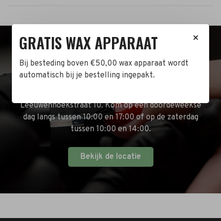
GRATIS WAX APPARAAT
✕
BEZOEK DE WINKEL!
Bij besteding boven €50,00 wax apparaat wordt
automatisch bij je bestelling ingepakt.
Naast de online shop hebben wij ook een fysieke
winkel in Zwijndrecht! Het adres is: Antoni van
Leeuwenhoekstraat 10. Kom op een doordeweekse
dag langs tussen 10:00 en 17:00 of op de zaterdag
tussen 10:00 en 14:00.
Bekijk de locatie