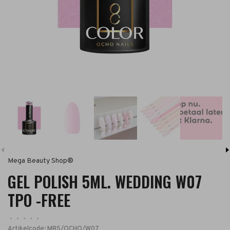
Mega Beauty Shop®
GEL POLISH 5ML. WEDDING W07
TPO -FREE
•
•
•
•
•
Artikelcode:
MBS/OCHO/W07