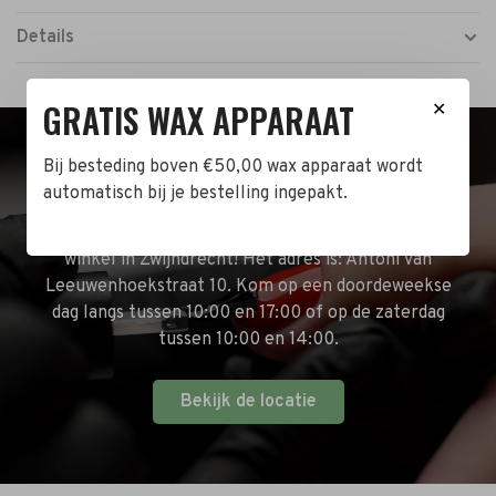
Details
GRATIS WAX APPARAAT
✕
Bij besteding boven €50,00 wax apparaat wordt
BEZOEK DE WINKEL!
automatisch bij je bestelling ingepakt.
Naast de online shop hebben wij ook een fysieke
winkel in Zwijndrecht! Het adres is: Antoni van
Leeuwenhoekstraat 10. Kom op een doordeweekse
dag langs tussen 10:00 en 17:00 of op de zaterdag
tussen 10:00 en 14:00.
Bekijk de locatie