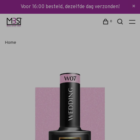
Voor 16:00 besteld, dezelfde dag verzonden!
0
Home