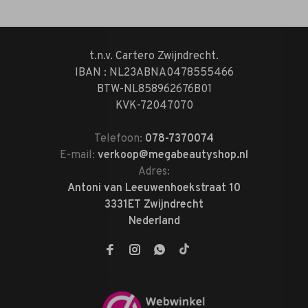
t.n.v. Cartero Zwijndrecht.
IBAN : NL23ABNA0478555466
BTW-NL858962676B01
KVK-72047070
Telefoon:
078-7370074
E-mail:
verkoop@megabeautyshop.nl
Adres:
Antoni van Leeuwenhoekstraat 10
3331ET Zwijndrecht
Nederland