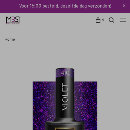
Voor 16:00 besteld, dezelfde dag verzonden!
0
Home