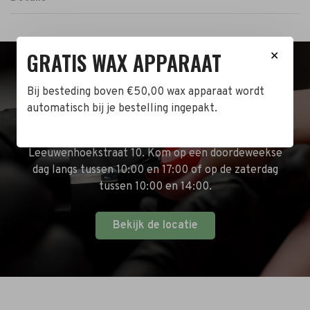
GRATIS WAX APPARAAT
✕
BEZOEK DE WINKEL!
Bij besteding boven €50,00 wax apparaat wordt
automatisch bij je bestelling ingepakt.
Naast de online shop hebben wij ook een fysieke
winkel in Zwijndrecht! Het adres is: Antoni van
Leeuwenhoekstraat 10. Kom op een doordeweekse
dag langs tussen 10:00 en 17:00 of op de zaterdag
tussen 10:00 en 14:00.
Bekijk de locatie