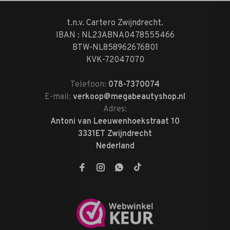
t.n.v. Cartero Zwijndrecht.
IBAN : NL23ABNA0478555466
BTW-NL858962676B01
KVK-72047070
Telefoon:
078-7370074
E-mail:
verkoop@megabeautyshop.nl
Adres:
Antoni van Leeuwenhoekstraat 10
3331ET Zwijndrecht
Nederland