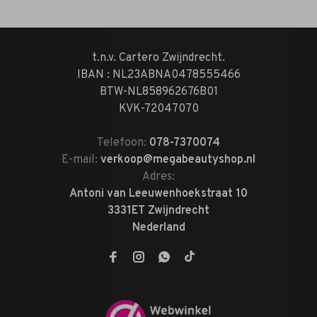
t.n.v. Cartero Zwijndrecht.
IBAN : NL23ABNA0478555466
BTW-NL858962676B01
KVK-72047070
Telefoon:
078-7370074
E-mail:
verkoop@megabeautyshop.nl
Adres:
Antoni van Leeuwenhoekstraat 10
3331ET Zwijndrecht
Nederland