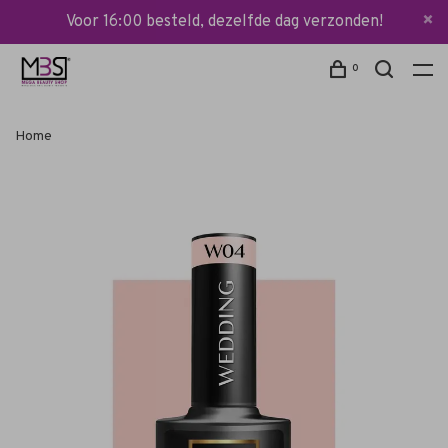
Voor 16:00 besteld, dezelfde dag verzonden!
0
Home