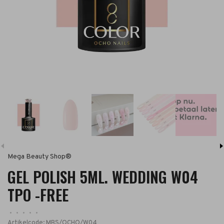
Mega Beauty Shop®
GEL POLISH 5ML. WEDDING W04
TPO -FREE
•
•
•
•
•
Artikelcode:
MBS/OCHO/W04