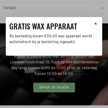
Details
GRATIS WAX APPARAAT
✕
Bij besteding boven €50,00 wax apparaat wordt
BEZOEK DE WINKEL!
automatisch bij je bestelling ingepakt.
Naast de online shop hebben wij ook een fysieke
winkel in Zwijndrecht! Het adres is: Antoni van
Leeuwenhoekstraat 10. Kom op een doordeweekse
dag langs tussen 10:00 en 17:00 of op de zaterdag
tussen 10:00 en 14:00.
Bekijk de locatie