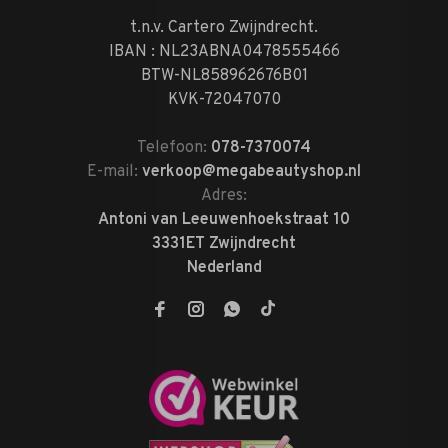
t.n.v. Cartero Zwijndrecht.
IBAN : NL23ABNA0478555466
BTW-NL858962676B01
KVK-72047070
Telefoon:
078-7370074
E-mail:
verkoop@megabeautyshop.nl
Adres:
Antoni van Leeuwenhoekstraat 10
3331ET Zwijndrecht
Nederland