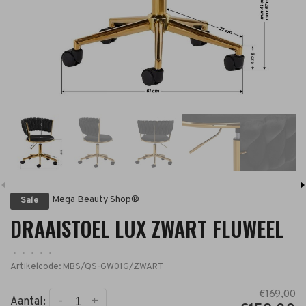
Mega Beauty Shop®
Sale
DRAAISTOEL LUX ZWART FLUWEEL
•
•
•
•
•
Artikelcode:
MBS/QS-GW01G/ZWART
€169,00
-
+
Aantal: