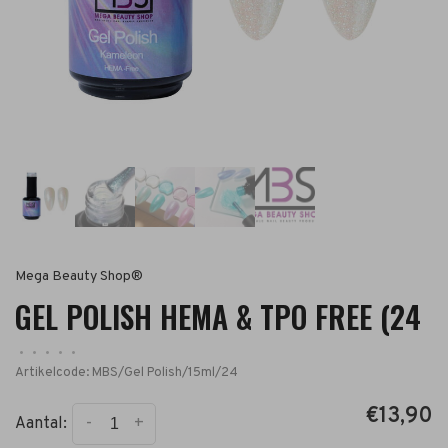
Mega Beauty Shop®
GEL POLISH HEMA & TPO FREE (24
•
•
•
•
•
Artikelcode:
MBS/Gel Polish/15ml/24
€13,90
-
+
Aantal: