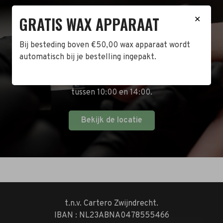
GRATIS WAX APPARAAT
BEZOEK DE WINKEL!
✕
Naast de online shop hebben wij ook een fysieke
Bij besteding boven €50,00 wax apparaat wordt
winkel in Zwijndrecht! Het adres is: Antoni van
automatisch bij je bestelling ingepakt.
Leeuwenhoekstraat 10. Kom op een doordeweekse
dag langs tussen 10:00 en 17:00 of op de zaterdag
tussen 10:00 en 14:00.
Bekijk de locatie
t.n.v. Cartero Zwijndrecht.
IBAN : NL23ABNA0478555466