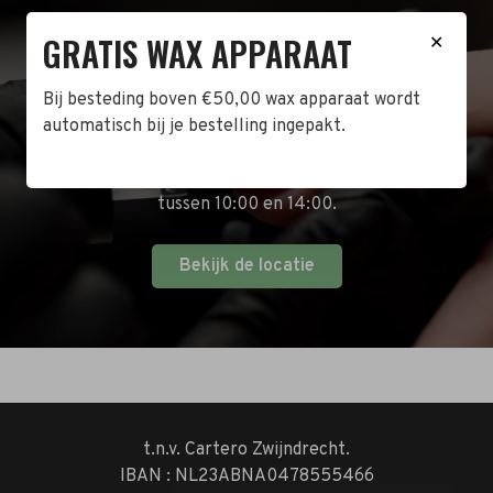
GRATIS WAX APPARAAT
BEZOEK DE WINKEL!
✕
Naast de online shop hebben wij ook een fysieke
Bij besteding boven €50,00 wax apparaat wordt
winkel in Zwijndrecht! Het adres is: Antoni van
automatisch bij je bestelling ingepakt.
Leeuwenhoekstraat 10. Kom op een doordeweekse
dag langs tussen 10:00 en 17:00 of op de zaterdag
tussen 10:00 en 14:00.
Bekijk de locatie
t.n.v. Cartero Zwijndrecht.
IBAN : NL23ABNA0478555466