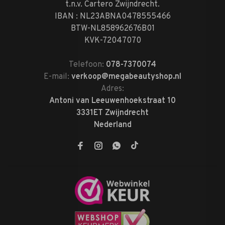
t.n.v. Cartero Zwijndrecht.
IBAN : NL23ABNA0478555466
BTW-NL858962676B01
KVK-72047070
Telefoon:
078-7370074
E-mail:
verkoop@megabeautyshop.nl
Adres:
Antoni van Leeuwenhoekstraat 10
3331ET Zwijndrecht
Nederland