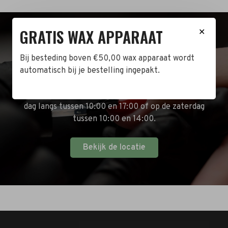
GRATIS WAX APPARAAT
✕
BEZOEK DE WINKEL!
Bij besteding boven €50,00 wax apparaat wordt
Naast de online shop hebben wij ook een fysieke
automatisch bij je bestelling ingepakt.
winkel in Zwijndrecht! Het adres is: Antoni van
Leeuwenhoekstraat 10. Kom op een doordeweekse
dag langs tussen 10:00 en 17:00 of op de zaterdag
tussen 10:00 en 14:00.
Bekijk de locatie