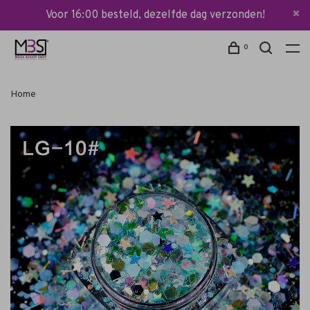
Voor 16:00 besteld, dezelfde dag verzonden!
0
Home