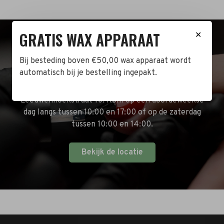
GRATIS WAX APPARAAT
✕
BEZOEK DE WINKEL!
Bij besteding boven €50,00 wax apparaat wordt
automatisch bij je bestelling ingepakt.
Naast de online shop hebben wij ook een fysieke
winkel in Zwijndrecht! Het adres is: Antoni van
Leeuwenhoekstraat 10. Kom op een doordeweekse
dag langs tussen 10:00 en 17:00 of op de zaterdag
tussen 10:00 en 14:00.
Bekijk de locatie