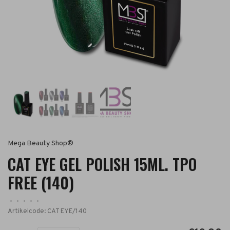
Mega Beauty Shop®
CAT EYE GEL POLISH 15ML. TPO
FREE (140)
•
•
•
•
•
Artikelcode:
CAT EYE/140