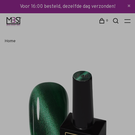
Voor 16:00 besteld, dezelfde dag verzonden!
0
Home