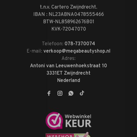
t.n.v. Cartero Zwijndrecht.
IBAN : NL23ABNA0478555466
BTW-NL858962676B01
KVK-72047070
Telefoon:
078-7370074
E-mail:
verkoop@megabeautyshop.nl
Adres:
Antoni van Leeuwenhoekstraat 10
3331ET Zwijndrecht
Nederland