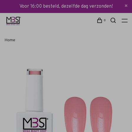
Voor 16:00 besteld, dezelfde dag verzonden!
0
Home