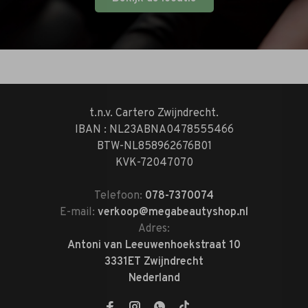
t.n.v. Cartero Zwijndrecht.
IBAN : NL23ABNA0478555466
BTW-NL858962676B01
KVK-72047070
Telefoon:
078-7370074
E-mail:
verkoop@megabeautyshop.nl
Adres:
Antoni van Leeuwenhoekstraat 10
3331ET Zwijndrecht
Nederland