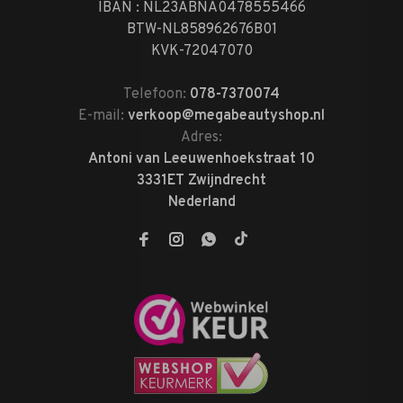
IBAN : NL23ABNA0478555466
BTW-NL858962676B01
KVK-72047070
Telefoon:
078-7370074
E-mail:
verkoop@megabeautyshop.nl
Adres:
Antoni van Leeuwenhoekstraat 10
3331ET Zwijndrecht
Nederland