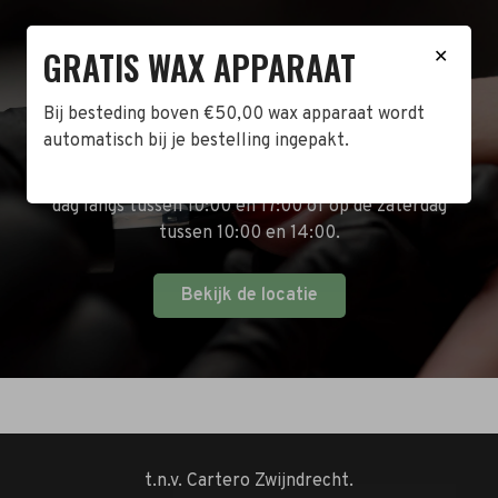
GRATIS WAX APPARAAT
✕
BEZOEK DE WINKEL!
Bij besteding boven €50,00 wax apparaat wordt
Naast de online shop hebben wij ook een fysieke
automatisch bij je bestelling ingepakt.
winkel in Zwijndrecht! Het adres is: Antoni van
Leeuwenhoekstraat 10. Kom op een doordeweekse
dag langs tussen 10:00 en 17:00 of op de zaterdag
tussen 10:00 en 14:00.
Bekijk de locatie
t.n.v. Cartero Zwijndrecht.