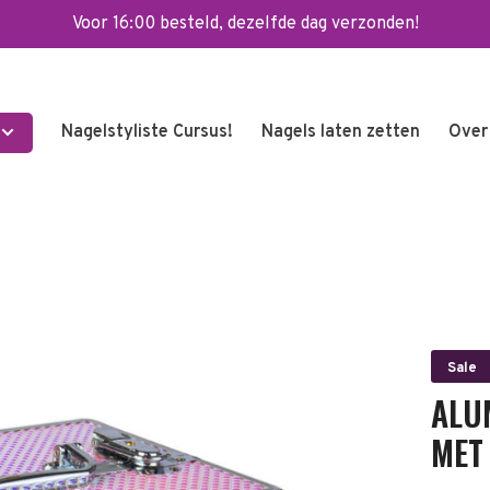
Voor 16:00 besteld, dezelfde dag verzonden!
Nagelstyliste Cursus!
Nagels laten zetten
Over
Sale
ALU
MET