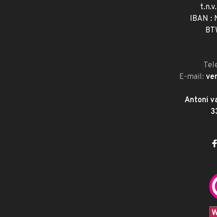
t.n.v
IBAN :
BT
Tel
E-mail:
ve
Antoni v
3