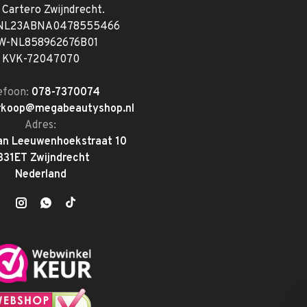
. Cartero Zwijndrecht.
 NL23ABNA0478555466
W-NL858962676B01
KVK-72047070
efoon:
078-7370074
rkoop@megabeautyshop.nl
Adres:
an Leeuwenhoekstraat 10
331ET Zwijndrecht
Nederland