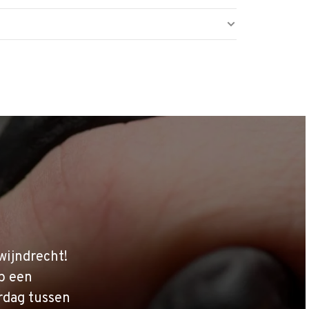
wijndrecht!
p een
rdag tussen