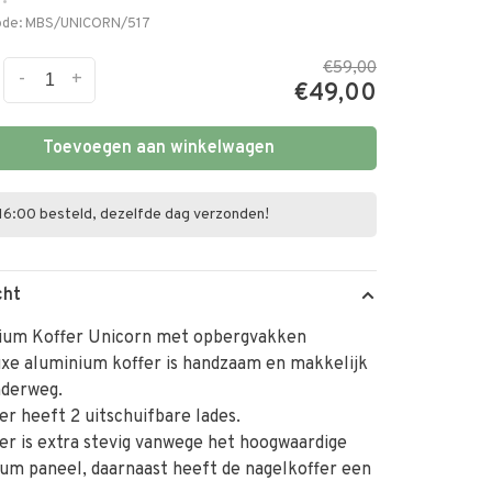
•
ode:
MBS/UNICORN/517
€59,00
-
+
€49,00
Toevoegen aan winkelwagen
16:00 besteld, dezelfde dag verzonden!
cht
ium Koffer Unicorn met opbergvakken
xe aluminium koffer is handzaam en makkelijk
nderweg.
er heeft 2 uitschuifbare lades.
er is extra stevig vanwege het hoogwaardige
um paneel, daarnaast heeft de nagelkoffer een