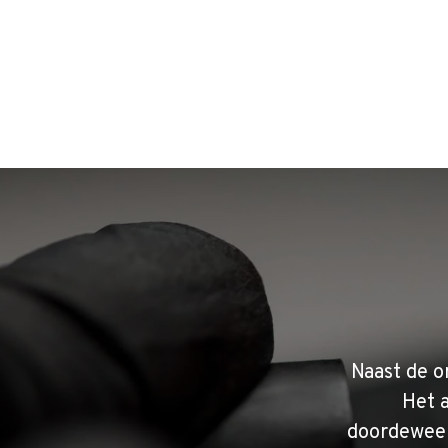
Naast de o
Het 
doordeweek