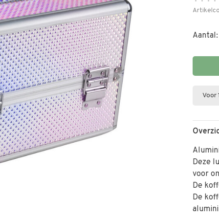
•
•
•
•
Artikelc
Aantal:
Voor 
Overzi
Alumin
Deze lu
voor o
De koff
De koff
alumini