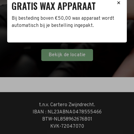
GRATIS WAX APPARAAT
✕
Naast de online shop hebben wij ook een fysieke
winkel in Zwijndrecht! Het adres is: Antoni van
Bij besteding boven €50,00 wax apparaat wordt
Leeuwenhoekstraat 10. Kom op een doordeweekse
automatisch bij je bestelling ingepakt.
dag langs tussen 10:00 en 17:00 of op de zaterdag
tussen 10:00 en 14:00.
Bekijk de locatie
t.n.v. Cartero Zwijndrecht.
IBAN : NL23ABNA0478555466
BTW-NL858962676B01
KVK-72047070