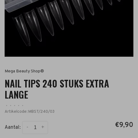
Mega Beauty Shop®
NAIL TIPS 240 STUKS EXTRA
LANGE
•
•
•
•
•
Artikelcode:
MBST/240/03
€9,90
-
+
Aantal: