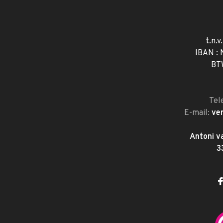
t.n.v
IBAN :
BT
Tel
E-mail:
ve
Antoni v
3