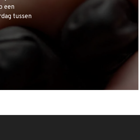
p een
rdag tussen