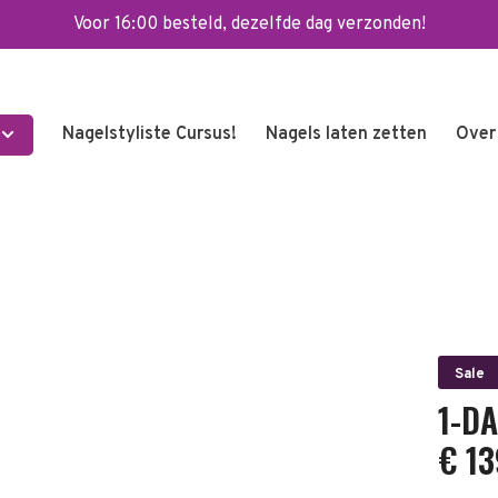
Voor 16:00 besteld, dezelfde dag verzonden!
Nagelstyliste Cursus!
Nagels laten zetten
Over
Sale
1-D
€ 13