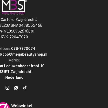
. Cartero Zwijndrecht.
 NL23ABNA0478555466
W-NL858962676B01
KVK-72047070
efoon:
078-7370074
rkoop@megabeautyshop.nl
Adres:
an Leeuwenhoekstraat 10
331ET Zwijndrecht
Nederland