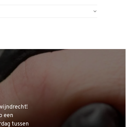
wijndrecht!
p een
rdag tussen