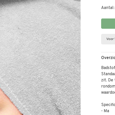
Aantal:
Voor 
Overzi
Badstof
Standaa
zit. De
rondom
waardoo
Specifi
- Ma