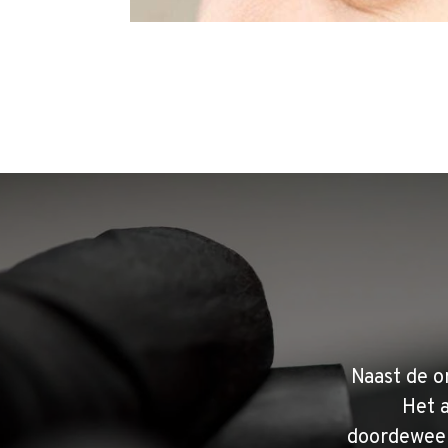
Naast de o
Het 
doordeweek