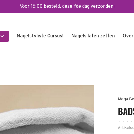
Voor 16:00 besteld, dezelfde dag verzonden!
Nagelstyliste Cursus!
Nagels laten zetten
Over
Mega Be
BAD
•
•
•
•
Artikelc