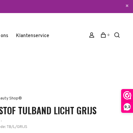
 ons
Klantenservice
0
auty Shop®
STOF TULBAND LICHT GRIJS
9,3
•
ode:
TB/L/GRIJS