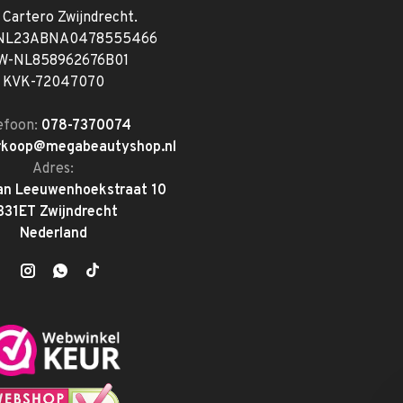
. Cartero Zwijndrecht.
 NL23ABNA0478555466
W-NL858962676B01
KVK-72047070
efoon:
078-7370074
rkoop@megabeautyshop.nl
Adres:
an Leeuwenhoekstraat 10
331ET Zwijndrecht
Nederland