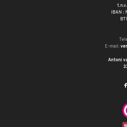
t.n.v
IBAN :
BT
Tel
E-mail:
ve
Antoni v
3