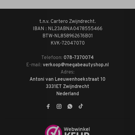
t.n.v. Cartero Zwijndrecht.
IBAN : NL23ABNA0478555466
BTW-NL858962676B01
KVK-72047070
Telefoon:
078-7370074
E-mail:
verkoop@megabeautyshop.nl
Adres:
Antoni van Leeuwenhoekstraat 10
3331ET Zwijndrecht
Nederland