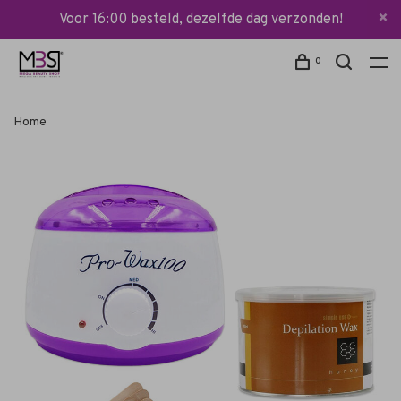
Voor 16:00 besteld, dezelfde dag verzonden!
0
Home