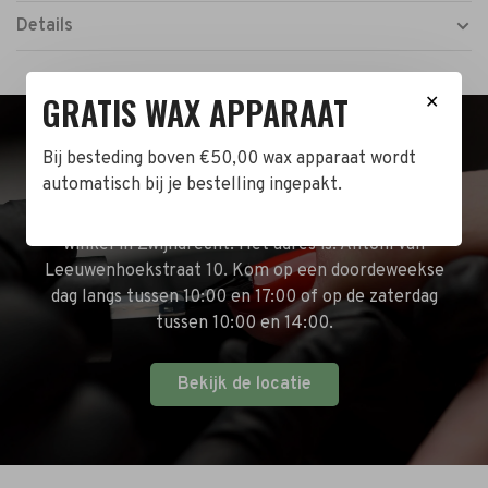
Details
GRATIS WAX APPARAAT
✕
Bij besteding boven €50,00 wax apparaat wordt
BEZOEK DE WINKEL!
automatisch bij je bestelling ingepakt.
Naast de online shop hebben wij ook een fysieke
winkel in Zwijndrecht! Het adres is: Antoni van
Leeuwenhoekstraat 10. Kom op een doordeweekse
dag langs tussen 10:00 en 17:00 of op de zaterdag
tussen 10:00 en 14:00.
Bekijk de locatie