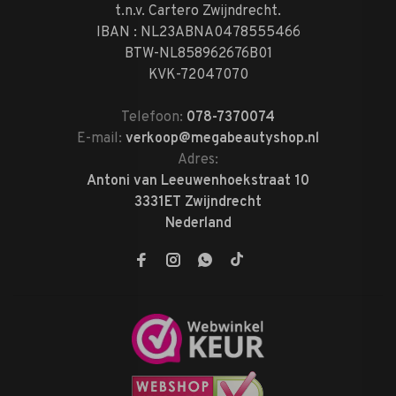
t.n.v. Cartero Zwijndrecht.
IBAN : NL23ABNA0478555466
BTW-NL858962676B01
KVK-72047070
Telefoon:
078-7370074
E-mail:
verkoop@megabeautyshop.nl
Adres:
Antoni van Leeuwenhoekstraat 10
3331ET Zwijndrecht
Nederland