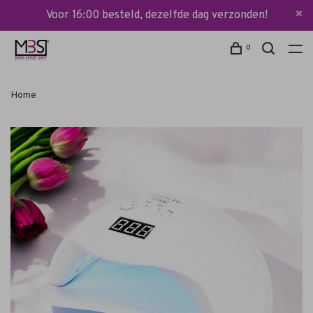
Voor 16:00 besteld, dezelfde dag verzonden!
0
Home