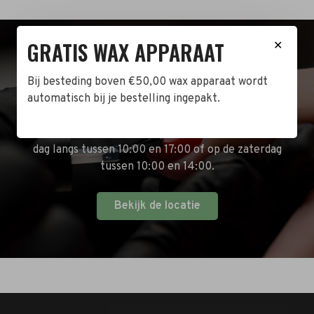
GRATIS WAX APPARAAT
✕
BEZOEK DE WINKEL!
Bij besteding boven €50,00 wax apparaat wordt
automatisch bij je bestelling ingepakt.
Naast de online shop hebben wij ook een fysieke
winkel in Zwijndrecht! Het adres is: Antoni van
Leeuwenhoekstraat 10. Kom op een doordeweekse
dag langs tussen 10:00 en 17:00 of op de zaterdag
tussen 10:00 en 14:00.
Bekijk de locatie