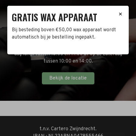
GRATIS WAX APPARAAT
✕
BEZOEK DE WINKEL!
Bij besteding boven €50,00 wax apparaat wordt
Naast de online shop hebben wij ook een fysieke
automatisch bij je bestelling ingepakt.
winkel in Zwijndrecht! Het adres is: Antoni van
Leeuwenhoekstraat 10. Kom op een doordeweekse
dag langs tussen 10:00 en 17:00 of op de zaterdag
tussen 10:00 en 14:00.
Bekijk de locatie
t.n.v. Cartero Zwijndrecht.