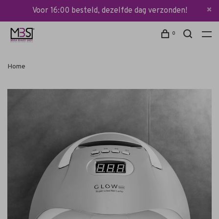
Voor 16:00 besteld, dezelfde dag verzonden!
0
Home