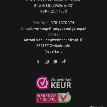
IBAN : NL23ABNA0478555466
BTW-NL858962676B01
KVK-72047070
Telefoon:
078-7370074
E-mail:
verkoop@megabeautyshop.nl
Adres:
Antoni van Leeuwenhoekstraat 10
3331ET Zwijndrecht
Nederland