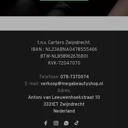
t.n.v. Cartero Zwijndrecht.
IBAN : NL23ABNA0478555466
BTW-NL858962676B01
KVK-72047070
Telefoon:
078-7370074
E-mail:
verkoop@megabeautyshop.nl
Adres:
Antoni van Leeuwenhoekstraat 10
3331ET Zwijndrecht
Nederland