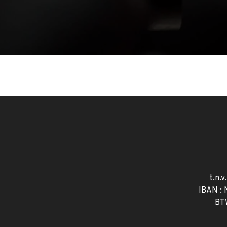
t.n.v
IBAN :
BT