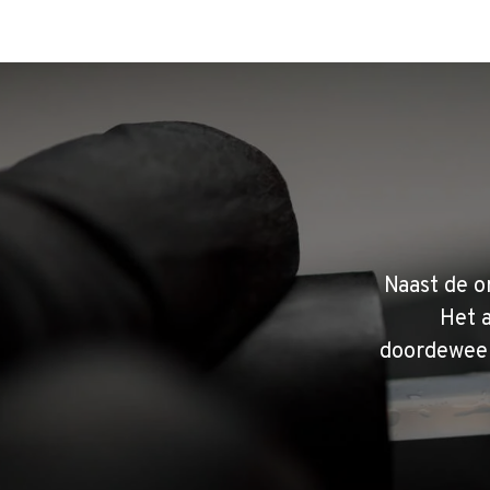
Naast de o
Het 
doordeweek