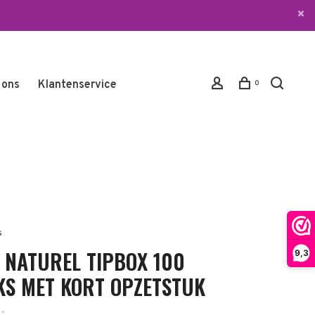
 ons
Klantenservice
0
s
S NATUREL TIPBOX 100
9,3
KS MET KORT OPZETSTUK
•