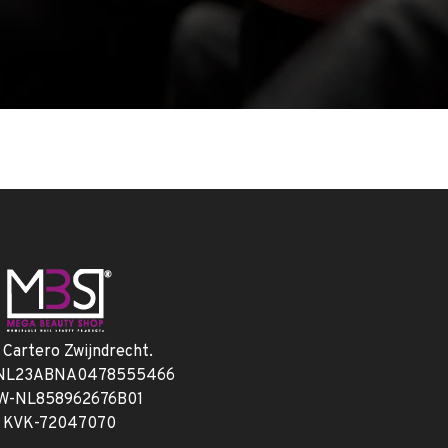
. Cartero Zwijndrecht.
 NL23ABNA0478555466
W-NL858962676B01
KVK-72047070