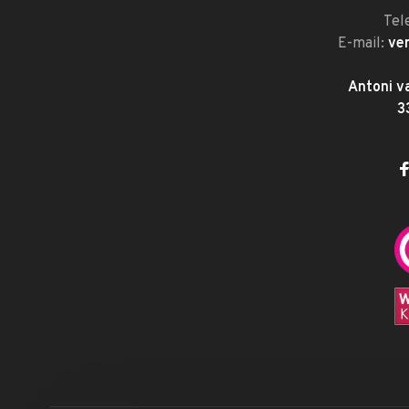
Tel
E-mail:
ve
Antoni v
3