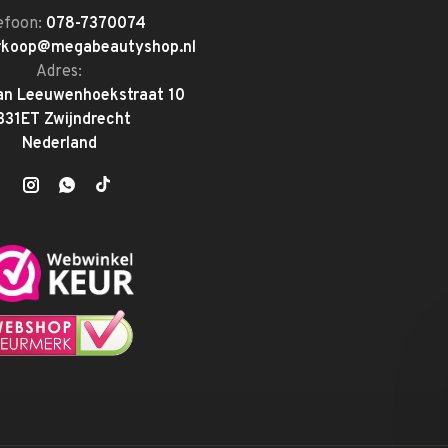
efoon:
078-7370074
rkoop@megabeautyshop.nl
Adres:
an Leeuwenhoekstraat 10
331ET Zwijndrecht
Nederland