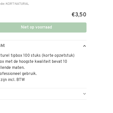
ode:
KORT NATURAL
€3,50
Niet op voorraad
cht
aturel tipbox 100 stuks (korte opzetstuk)
ox met de hoogste kwaliteit bevat 10
llende maten.
ofessioneel gebruik.
 zijn incl. BTW