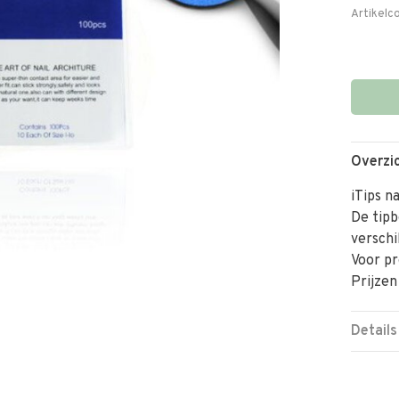
Artikelc
Overzi
iTips n
De tipb
verschi
Voor pr
Prijzen
Details