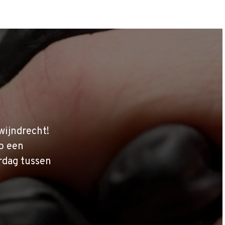
wijndrecht!
p een
rdag tussen