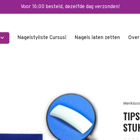
Voor 16:00 besteld, dezelfde dag verzonden!
Nagelstyliste Cursus!
Nagels laten zetten
Over
Merkloo
TIP
STU
•
•
•
•