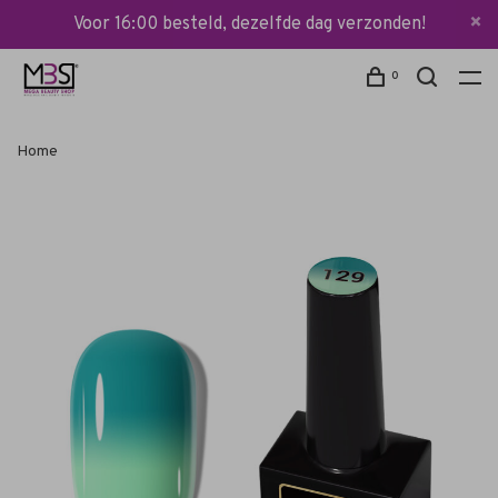
Voor 16:00 besteld, dezelfde dag verzonden!
0
Home