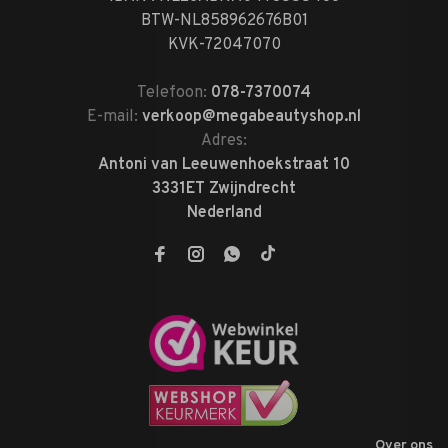
BTW-NL858962676B01
KVK-72047070
Telefoon:
078-7370074
E-mail:
verkoop@megabeautyshop.nl
Adres:
Antoni van Leeuwenhoekstraat 10
3331ET Zwijndrecht
Nederland
Over ons