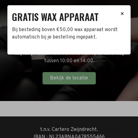
GRATIS WAX APPARAAT
✕
BEZOEK DE WINKEL!
Bij besteding boven €50,00 wax apparaat wordt
Naast de online shop hebben wij ook een fysieke
automatisch bij je bestelling ingepakt.
winkel in Zwijndrecht! Het adres is: Antoni van
Leeuwenhoekstraat 10. Kom op een doordeweekse
dag langs tussen 10:00 en 17:00 of op de zaterdag
tussen 10:00 en 14:00.
Bekijk de locatie
t.n.v. Cartero Zwijndrecht.
IBAN : NL23ABNA0478555466