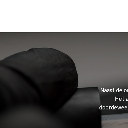
Naast de o
Het 
doordeweek