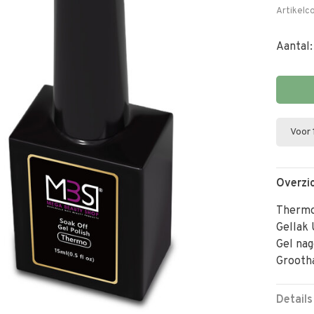
Artikelc
Aantal:
Voor 
Overzi
Thermo 
Gellak
Gel nag
Grooth
Details