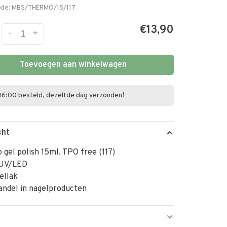
ode:
MBS/THERMO/15/117
€13,90
-
+
Toevoegen aan winkelwagen
16:00 besteld, dezelfde dag verzonden!
cht
gel polish 15ml. TPO free (117)
 UV/LED
ellak
andel in nagelproducten