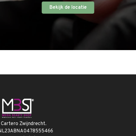
Bekijk de locatie
. Cartero Zwijndrecht.
 NL23ABNA0478555466