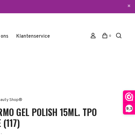
 ons
Klantenservice
0
auty Shop®
RMO GEL POLISH 15ML. TPO
9,3
 (117)
•