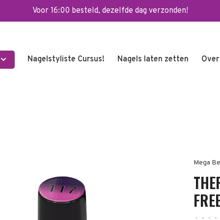
Voor 16:00 besteld, dezelfde dag verzonden!
Nagelstyliste Cursus!
Nagels laten zetten
Over
Mega Be
THE
FREE
•
•
•
•