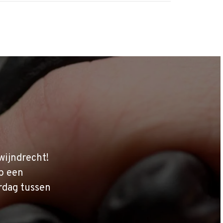
wijndrecht!
p een
rdag tussen