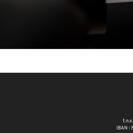
t.n.v
IBAN :