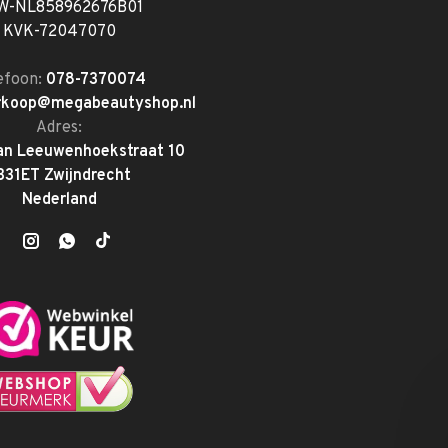
W-NL858962676B01
KVK-72047070
efoon:
078-7370074
rkoop@megabeautyshop.nl
Adres:
an Leeuwenhoekstraat 10
331ET Zwijndrecht
Nederland