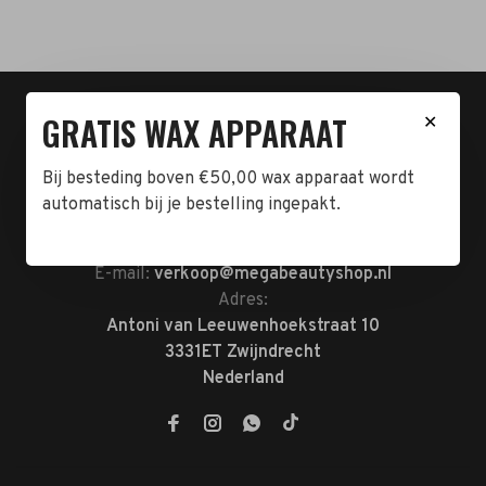
t.n.v. Cartero Zwijndrecht.
GRATIS WAX APPARAAT
✕
IBAN : NL23ABNA0478555466
BTW-NL858962676B01
Bij besteding boven €50,00 wax apparaat wordt
KVK-72047070
automatisch bij je bestelling ingepakt.
Telefoon:
078-7370074
E-mail:
verkoop@megabeautyshop.nl
Adres:
Antoni van Leeuwenhoekstraat 10
3331ET Zwijndrecht
Nederland