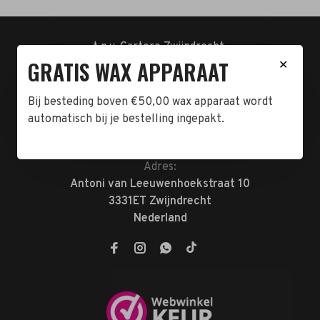
t.n.v. Cartero Zwijndrecht.
GRATIS WAX APPARAAT
IBAN : NL23ABNA0478555466
✕
BTW-NL858962676B01
KVK-72047070
Bij besteding boven €50,00 wax apparaat wordt
automatisch bij je bestelling ingepakt.
Telefoon:
078-7370074
E-mail:
verkoop@megabeautyshop.nl
Adres:
Antoni van Leeuwenhoekstraat 10
3331ET Zwijndrecht
Nederland