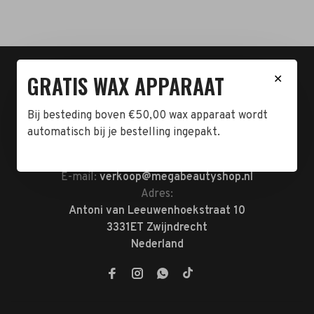
t.n.v. Cartero Zwijndrecht.
GRATIS WAX APPARAAT
✕
IBAN : NL23ABNA0478555466
BTW-NL858962676B01
Bij besteding boven €50,00 wax apparaat wordt
KVK-72047070
automatisch bij je bestelling ingepakt.
Telefoon:
078-7370074
E-mail:
verkoop@megabeautyshop.nl
Adres:
Antoni van Leeuwenhoekstraat 10
3331ET Zwijndrecht
Nederland